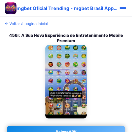
mgbet Oficial Trending - mgbet Brasil App Rápido 🔥
← Voltar à página inicial
456r: A Sua Nova Experiência de Entretenimento Mobile
Premium
Baixar APK