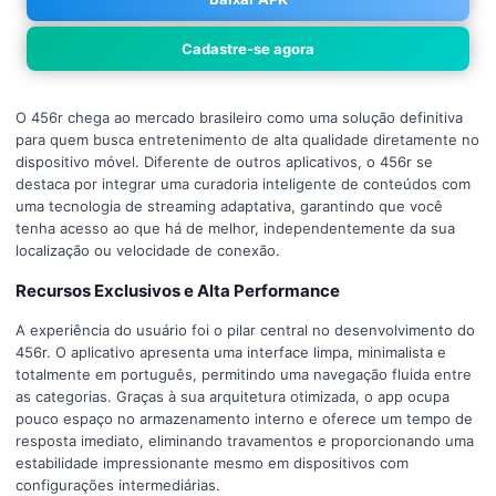
Cadastre-se agora
O 456r chega ao mercado brasileiro como uma solução definitiva
para quem busca entretenimento de alta qualidade diretamente no
dispositivo móvel. Diferente de outros aplicativos, o 456r se
destaca por integrar uma curadoria inteligente de conteúdos com
uma tecnologia de streaming adaptativa, garantindo que você
tenha acesso ao que há de melhor, independentemente da sua
localização ou velocidade de conexão.
Recursos Exclusivos e Alta Performance
A experiência do usuário foi o pilar central no desenvolvimento do
456r. O aplicativo apresenta uma interface limpa, minimalista e
totalmente em português, permitindo uma navegação fluida entre
as categorias. Graças à sua arquitetura otimizada, o app ocupa
pouco espaço no armazenamento interno e oferece um tempo de
resposta imediato, eliminando travamentos e proporcionando uma
estabilidade impressionante mesmo em dispositivos com
configurações intermediárias.