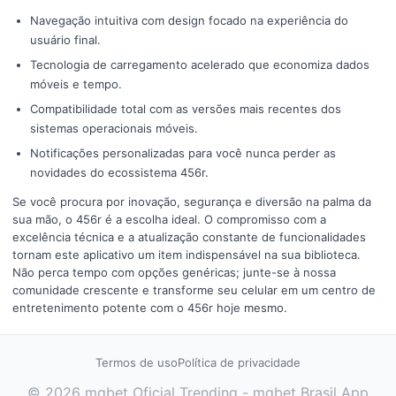
Navegação intuitiva com design focado na experiência do
usuário final.
Tecnologia de carregamento acelerado que economiza dados
móveis e tempo.
Compatibilidade total com as versões mais recentes dos
sistemas operacionais móveis.
Notificações personalizadas para você nunca perder as
novidades do ecossistema 456r.
Se você procura por inovação, segurança e diversão na palma da
sua mão, o 456r é a escolha ideal. O compromisso com a
excelência técnica e a atualização constante de funcionalidades
tornam este aplicativo um item indispensável na sua biblioteca.
Não perca tempo com opções genéricas; junte-se à nossa
comunidade crescente e transforme seu celular em um centro de
entretenimento potente com o 456r hoje mesmo.
Termos de uso
Política de privacidade
© 2026 mgbet Oficial Trending - mgbet Brasil App