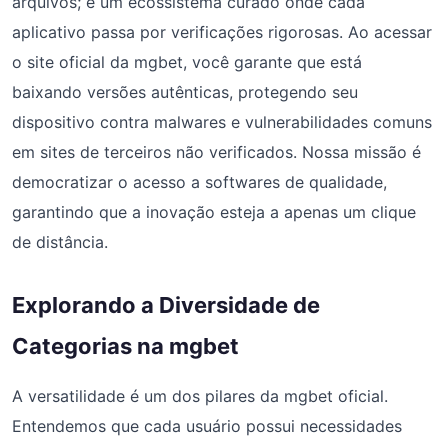
arquivos; é um ecossistema curado onde cada
aplicativo passa por verificações rigorosas. Ao acessar
o site oficial da mgbet, você garante que está
baixando versões autênticas, protegendo seu
dispositivo contra malwares e vulnerabilidades comuns
em sites de terceiros não verificados. Nossa missão é
democratizar o acesso a softwares de qualidade,
garantindo que a inovação esteja a apenas um clique
de distância.
Explorando a Diversidade de
Categorias na mgbet
A versatilidade é um dos pilares da mgbet oficial.
Entendemos que cada usuário possui necessidades