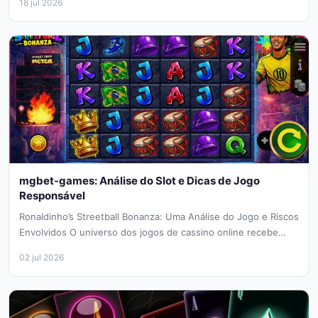
18 jul 2026
mgbet-games: Análise do Slot e Dicas de Jogo
Responsável
Ronaldinho’s Streetball Bonanza: Uma Análise do Jogo e Riscos
Envolvidos O universo dos jogos de cassino online recebe
uma nova...
02 jul 2026