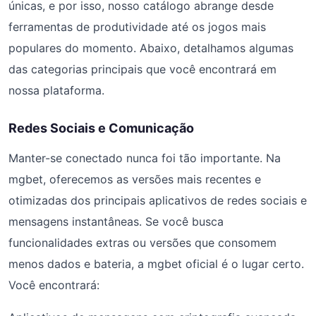
únicas, e por isso, nosso catálogo abrange desde
ferramentas de produtividade até os jogos mais
populares do momento. Abaixo, detalhamos algumas
das categorias principais que você encontrará em
nossa plataforma.
Redes Sociais e Comunicação
Manter-se conectado nunca foi tão importante. Na
mgbet, oferecemos as versões mais recentes e
otimizadas dos principais aplicativos de redes sociais e
mensagens instantâneas. Se você busca
funcionalidades extras ou versões que consomem
menos dados e bateria, a mgbet oficial é o lugar certo.
Você encontrará: