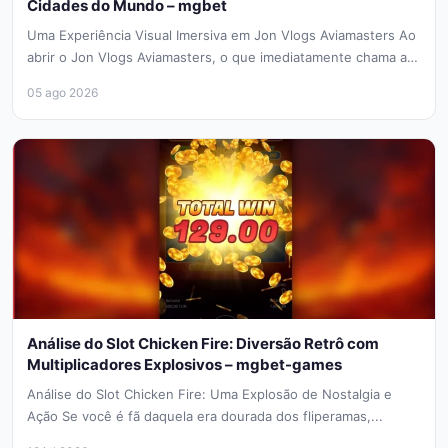
Cidades do Mundo – mgbet
Uma Experiência Visual Imersiva em Jon Vlogs Aviamasters Ao
abrir o Jon Vlogs Aviamasters, o que imediatamente chama a
atenção...
05 ago 2026
Análise do Slot Chicken Fire: Diversão Retrô com
Multiplicadores Explosivos – mgbet-games
Análise do Slot Chicken Fire: Uma Explosão de Nostalgia e
Ação Se você é fã daquela era dourada dos fliperamas,...