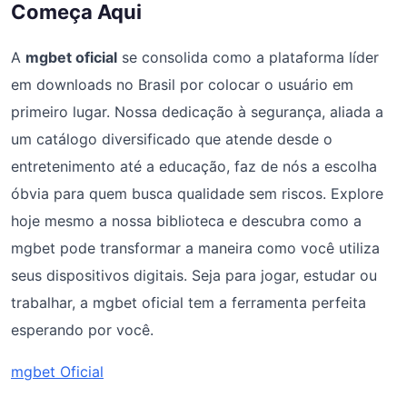
Começa Aqui
A
mgbet oficial
se consolida como a plataforma líder
em downloads no Brasil por colocar o usuário em
primeiro lugar. Nossa dedicação à segurança, aliada a
um catálogo diversificado que atende desde o
entretenimento até a educação, faz de nós a escolha
óbvia para quem busca qualidade sem riscos. Explore
hoje mesmo a nossa biblioteca e descubra como a
mgbet pode transformar a maneira como você utiliza
seus dispositivos digitais. Seja para jogar, estudar ou
trabalhar, a mgbet oficial tem a ferramenta perfeita
esperando por você.
mgbet Oficial